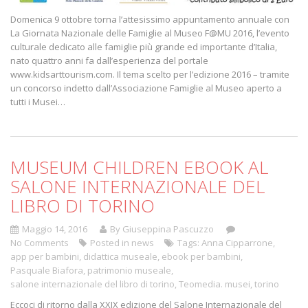
Domenica 9 ottobre torna l’attesissimo appuntamento annuale con
La Giornata Nazionale delle Famiglie al Museo F@MU 2016, l’evento
culturale dedicato alle famiglie più grande ed importante d’Italia,
nato quattro anni fa dall’esperienza del portale
www.kidsarttourism.com. Il tema scelto per l’edizione 2016 – tramite
un concorso indetto dall’Associazione Famiglie al Museo aperto a
tutti i Musei…
MUSEUM CHILDREN EBOOK AL
SALONE INTERNAZIONALE DEL
LIBRO DI TORINO
Maggio 14, 2016
By Giuseppina Pascuzzo
No Comments
Posted in
news
Tags:
Anna Cipparrone
,
app per bambini
,
didattica museale
,
ebook per bambini
,
Pasquale Biafora
,
patrimonio museale
,
salone internazionale del libro di torino
,
Teomedia. musei
,
torino
Eccoci di ritorno dalla XXIX edizione del Salone Internazionale del