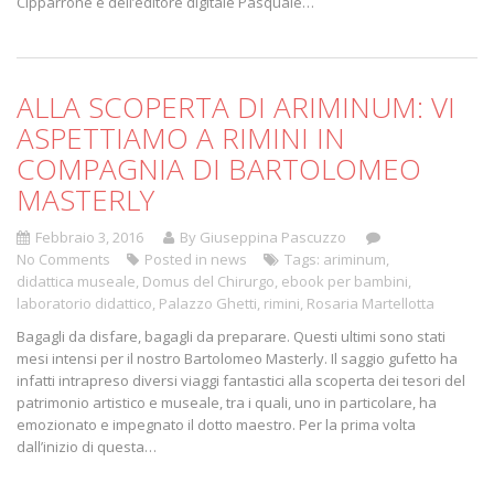
Cipparrone e dell’editore digitale Pasquale…
ALLA SCOPERTA DI ARIMINUM: VI
ASPETTIAMO A RIMINI IN
COMPAGNIA DI BARTOLOMEO
MASTERLY
Febbraio 3, 2016
By Giuseppina Pascuzzo
No Comments
Posted in
news
Tags:
ariminum
,
didattica museale
,
Domus del Chirurgo
,
ebook per bambini
,
laboratorio didattico
,
Palazzo Ghetti
,
rimini
,
Rosaria Martellotta
Bagagli da disfare, bagagli da preparare. Questi ultimi sono stati
mesi intensi per il nostro Bartolomeo Masterly. Il saggio gufetto ha
infatti intrapreso diversi viaggi fantastici alla scoperta dei tesori del
patrimonio artistico e museale, tra i quali, uno in particolare, ha
emozionato e impegnato il dotto maestro. Per la prima volta
dall’inizio di questa…