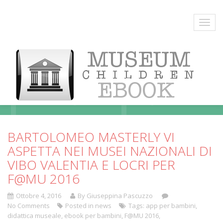
Blog
BARTOLOMEO MASTERLY VI
ASPETTA NEI MUSEI NAZIONALI DI
VIBO VALENTIA E LOCRI PER
F@MU 2016
Ottobre 4, 2016
By Giuseppina Pascuzzo
No Comments
Posted in
news
Tags:
app per bambini
,
didattica museale
,
ebook per bambini
,
F@MU 2016
,