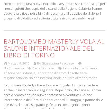
Libro di Torino! Una nuova incredibile avventura si è conclusa ieri per
i nostri gufetti che, ospiti dello stand della Regione Calabria, hanno
avuto la preziosa possibilità di raccontare al pubblico del Salone il
progetto di didattica ed editoria digitale rivolto ai bambini e gli…
BARTOLOMEO MASTERLY VOLA AL
SALONE INTERNAZIONALE DEL
LIBRO DI TORINO
Maggio 9, 2016
By Giuseppina Pascuzzo
No Comments
Posted in
news
Tags:
didattica museale
,
editoria per l'infanzia
,
laboratorio didattico
,
lingotto fiere
,
regione calabria
,
salone internazionale del libro di torino
,
torino
Bartolomeo Masterly oltre ad essere un gufo dotto e sapiente è
anche un instancabile viaggiatore. Dopo Rimini, Bologna e Padova
eccolo pronto per una nuova fantastica avventura: il Salone
Internazionale del Libro di Torino! Venerdì 13 maggio, a partire dalle
ore 10.00, il nostro simpatico gufetto, in compagnia di Anna