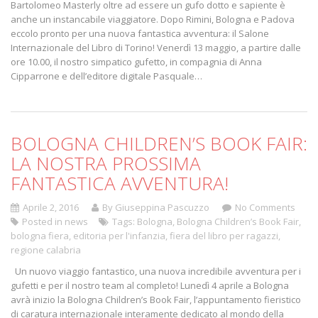
Bartolomeo Masterly oltre ad essere un gufo dotto e sapiente è
anche un instancabile viaggiatore. Dopo Rimini, Bologna e Padova
eccolo pronto per una nuova fantastica avventura: il Salone
Internazionale del Libro di Torino! Venerdì 13 maggio, a partire dalle
ore 10.00, il nostro simpatico gufetto, in compagnia di Anna
Cipparrone e dell’editore digitale Pasquale…
BOLOGNA CHILDREN’S BOOK FAIR:
LA NOSTRA PROSSIMA
FANTASTICA AVVENTURA!
Aprile 2, 2016
By Giuseppina Pascuzzo
No Comments
Posted in
news
Tags:
Bologna
,
Bologna Children’s Book Fair
,
bologna fiera
,
editoria per l'infanzia
,
fiera del libro per ragazzi
,
regione calabria
Un nuovo viaggio fantastico, una nuova incredibile avventura per i
gufetti e per il nostro team al completo! Lunedì 4 aprile a Bologna
avrà inizio la Bologna Children’s Book Fair, l’appuntamento fieristico
di caratura internazionale interamente dedicato al mondo della