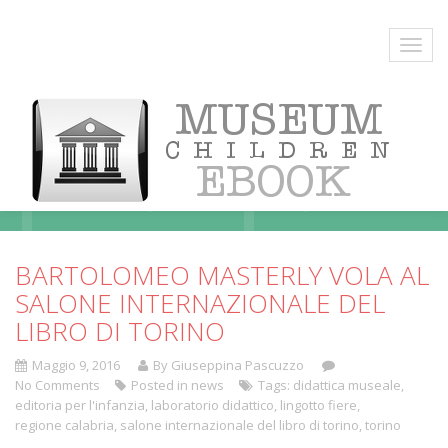
Blog
BARTOLOMEO MASTERLY VOLA AL
SALONE INTERNAZIONALE DEL
LIBRO DI TORINO
Maggio 9, 2016
By Giuseppina Pascuzzo
No Comments
Posted in
news
Tags:
didattica museale
,
editoria per l'infanzia
,
laboratorio didattico
,
lingotto fiere
,
regione calabria
,
salone internazionale del libro di torino
,
torino