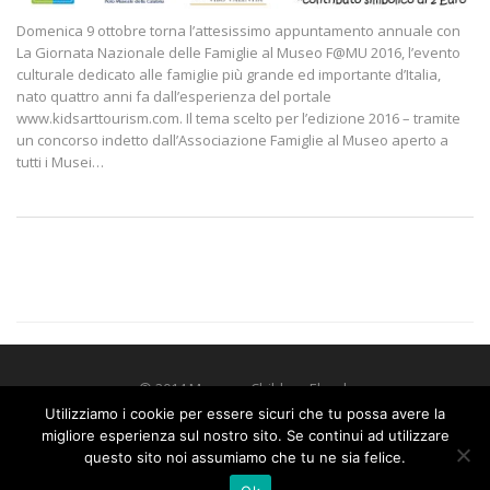
Domenica 9 ottobre torna l’attesissimo appuntamento annuale con
La Giornata Nazionale delle Famiglie al Museo F@MU 2016, l’evento
culturale dedicato alle famiglie più grande ed importante d’Italia,
nato quattro anni fa dall’esperienza del portale
www.kidsarttourism.com. Il tema scelto per l’edizione 2016 – tramite
un concorso indetto dall’Associazione Famiglie al Museo aperto a
tutti i Musei…
© 2014 Museum Children Ebook
Utilizziamo i cookie per essere sicuri che tu possa avere la
migliore esperienza sul nostro sito. Se continui ad utilizzare
questo sito noi assumiamo che tu ne sia felice.