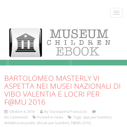
Blog
BARTOLOMEO MASTERLY VI
ASPETTA NEI MUSEI NAZIONALI DI
VIBO VALENTIA E LOCRI PER
F@MU 2016
Ottobre 4, 2016
By Giuseppina Pascuzzo
No Comments
Posted in
news
Tags:
app per bambini
,
didattica museale
,
ebook per bambini
,
F@MU 2016
,