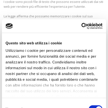
I cookie sono piccoli file di testo che possono essere utilizzati dai siti
web per rendere più efficiente l'esperienza per l'utente.
La legge afferma che possiamo memorizzare i cookie sul suo
dispositivo se sono strettamente necessari per il funzionamento di
questo sito. Per tutti gli altri tipi di cookie abbiamo bisogno del suo
permesso.
Questo sito utilizza diversi tipi di cookie. Alcuni cookie sono collocate
Questo sito web utilizza i cookie
da servizi di terzi che compaiono sulle nostre pagine.
Utilizziamo i cookie per personalizzare contenuti ed
In qualsiasi momento è possibile modificare o revocare il proprio
annunci, per fornire funzionalità dei social media e per
consenso dalla Dichiarazione dei cookie sul nostro sito Web.
analizzare il nostro traffico. Condividiamo inoltre
informazioni sul modo in cui utilizza il nostro sito con i
Scopra di più su chi siamo, come può contattarci e come trattiamo i
nostri partner che si occupano di analisi dei dati web,
dati personali nella nostra Informativa sulla privacy.
pubblicità e social media, i quali potrebbero combinarle
Il tuo consenso si applica ai seguenti siti web: www.museumebook.it
con altre informazioni che ha fornito loro o che hanno
raccolto dal suo utilizzo dei loro servizi. Acconsenta ai
Il tuo stato attuale: Rifiuta.
Modifica consenso
nostri cookie se continua ad utilizzare il nostro sito web.
Selezione
Dichiarazione Cookie aggiornata l'ultima volta il 17/07/2023 da