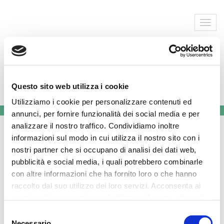
Blog
Questo sito web utilizza i cookie
Utilizziamo i cookie per personalizzare contenuti ed
annunci, per fornire funzionalità dei social media e per
analizzare il nostro traffico. Condividiamo inoltre
BARTOLOMEO MASTERLY VI
informazioni sul modo in cui utilizza il nostro sito con i
ASPETTA SABATO 7 MARZO AL
nostri partner che si occupano di analisi dei dati web,
MUSEO DIOCESANO DI REGGIO
pubblicità e social media, i quali potrebbero combinarle
con altre informazioni che ha fornito loro o che hanno
CALABRIA
raccolto dal suo utilizzo dei loro servizi. Acconsenta ai
Marzo 5, 2015
By Giuseppina Pascuzzo
nostri cookie se continua ad utilizzare il nostro sito web.
No Comments
Posted in
news
Tags:
app
,
bambini
,
Selezione
crowdfunding
,
didattica museale
,
ebook
,
editoria per l'infanzia
,
Necessario