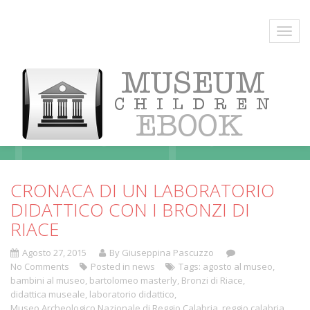
Blog
CRONACA DI UN LABORATORIO
DIDATTICO CON I BRONZI DI
RIACE
Agosto 27, 2015
By Giuseppina Pascuzzo
No Comments
Posted in
news
Tags:
agosto al museo
,
bambini al museo
,
bartolomeo masterly
,
Bronzi di Riace
,
didattica museale
,
laboratorio didattico
,
Museo Archeologico Nazionale di Reggio Calabria
,
reggio calabria