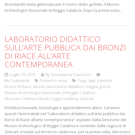
diventando meta gettonata per il nostro dotto gufetto, il Museo
Archeologico Nazionale di Reggio Calabria. Dopo la prima visita…
LABORATORIO DIDATTICO
SULL’ARTE PUBBLICA DAI BRONZI
DI RIACE ALL’ARTE
CONTEMPORANEA
Luglio 16, 2015
By Giuseppina Pascuzzo
No Comments
Posted in
news
Tags:
app
,
bambini
,
Bronzi di Riace
,
ebook
,
laboratorio didattico
,
magna grecia
,
Museo Archeologico Nazionale di Reggio Calabria
,
Museum Children Ebook
,
reggio calabria
,
Zebrart
Didattica museale, tecnologia e apprendimento attivo. Saranno
questi i temi trattati nel “Laboratorio didattico sull’arte pubblica dai
Bonzi di Riace all’arte contemporanea” ospitato dalla Direzione del
Museo Archeologico di Reggio Calabria e condotto dalle ragazze di
Zebrart, invitate sul territorio calabrese, per la prima volta, dal nostro