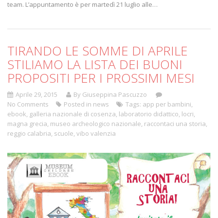
team. L’appuntamento è per martedì 21 luglio alle…
TIRANDO LE SOMME DI APRILE
STILIAMO LA LISTA DEI BUONI
PROPOSITI PER I PROSSIMI MESI
Aprile 29, 2015
By Giuseppina Pascuzzo
No Comments
Posted in
news
Tags:
app per bambini
,
ebook
,
galleria nazionale di cosenza
,
laboratorio didattico
,
locri
,
magna grecia
,
museo archeologico nazionale
,
raccontaci una storia
,
reggio calabria
,
scuole
,
vibo valenzia