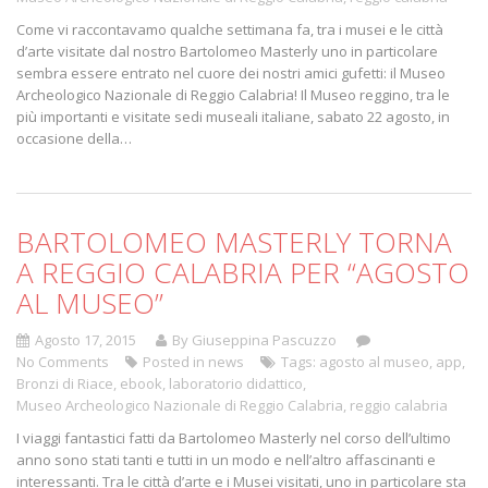
Come vi raccontavamo qualche settimana fa, tra i musei e le città
d’arte visitate dal nostro Bartolomeo Masterly uno in particolare
sembra essere entrato nel cuore dei nostri amici gufetti: il Museo
Archeologico Nazionale di Reggio Calabria! Il Museo reggino, tra le
più importanti e visitate sedi museali italiane, sabato 22 agosto, in
occasione della…
BARTOLOMEO MASTERLY TORNA
A REGGIO CALABRIA PER “AGOSTO
AL MUSEO”
Agosto 17, 2015
By Giuseppina Pascuzzo
No Comments
Posted in
news
Tags:
agosto al museo
,
app
,
Bronzi di Riace
,
ebook
,
laboratorio didattico
,
Museo Archeologico Nazionale di Reggio Calabria
,
reggio calabria
I viaggi fantastici fatti da Bartolomeo Masterly nel corso dell’ultimo
anno sono stati tanti e tutti in un modo e nell’altro affascinanti e
interessanti. Tra le città d’arte e i Musei visitati, uno in particolare sta