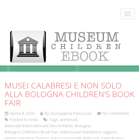
Blog
MUSEI CALABRESI E NON SOLO
ALLA BOLOGNA CHILDREN’S BOOK
FAIR
Aprile 8, 2016
By Giuseppina Pascuzzo
No Comments
Posted in
news
Tags:
ariminum
,
Biennale Internationale Des Enfants
,
Bologna
,
Bologna Children’s Book Fair
,
editoria per bambini e ragazzi
,
emilia romagna
,
francia
,
parco nazionale della sila
,
Saint Frajou