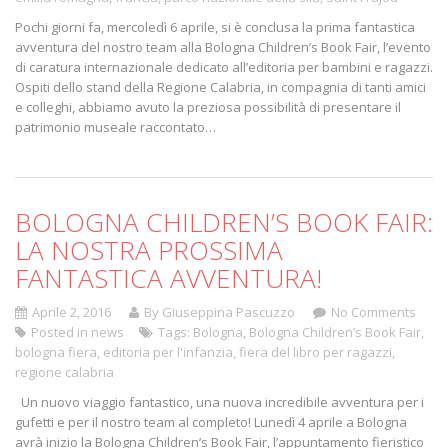
Pochi giorni fa, mercoledì 6 aprile, si è conclusa la prima fantastica
avventura del nostro team alla Bologna Children’s Book Fair, l’evento
di caratura internazionale dedicato all’editoria per bambini e ragazzi.
Ospiti dello stand della Regione Calabria, in compagnia di tanti amici
e colleghi, abbiamo avuto la preziosa possibilità di presentare il
patrimonio museale raccontato…
BOLOGNA CHILDREN’S BOOK FAIR:
LA NOSTRA PROSSIMA
FANTASTICA AVVENTURA!
Aprile 2, 2016
By Giuseppina Pascuzzo
No Comments
Posted in
news
Tags:
Bologna
,
Bologna Children’s Book Fair
,
bologna fiera
,
editoria per l'infanzia
,
fiera del libro per ragazzi
,
regione calabria
Un nuovo viaggio fantastico, una nuova incredibile avventura per i
gufetti e per il nostro team al completo! Lunedì 4 aprile a Bologna
avrà inizio la Bologna Children’s Book Fair, l’appuntamento fieristico