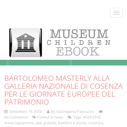
Blog
BARTOLOMEO MASTERLY ALLA
GALLERIA NAZIONALE DI COSENZA
PER LE GIORNATE EUROPEE DEL
PATRIMONIO
Settembre 19, 2016
By Giuseppina Pascuzzo
No Comments
Posted in
news
Tags:
#GEP2016
,
Anna Cipparrone
,
app gratuita
,
bambini e musei
,
cosenza
,